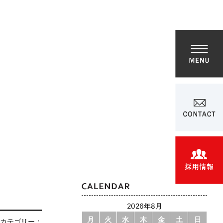
/sistereight/chu-str.com/public_html/wp-content/themes/chustr/header.php
on line
234
2026年8月
月
火
水
木
金
土
日
カテゴリー：