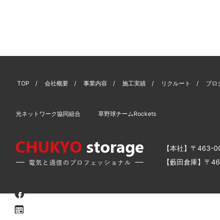
TOP
会社概要
事業内容
施工実績
リクルート
ブロ
光ネットワーク協同組合
草野球チームRockets
【本社】〒463-
【藪田倉庫】〒46