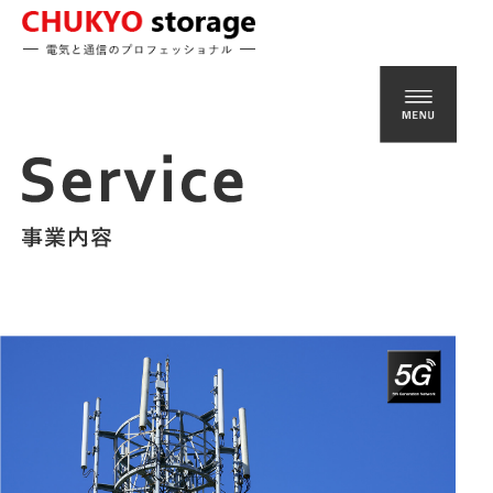
携帯基地局などの電気通信工事なら【中京ストレージ株式会社】にお任せ下さい。