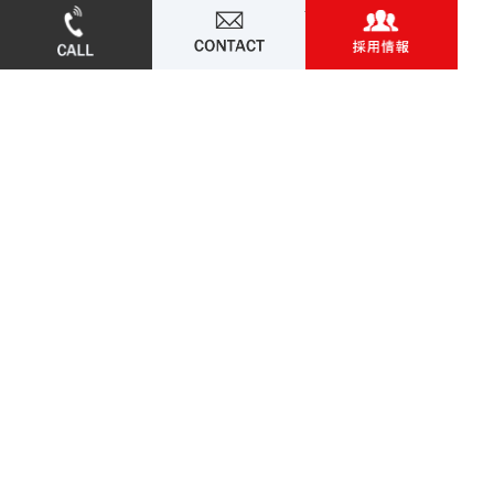
052-715-4506
お問い合わせ
採用
ブログ
お問い合わせ
光ネットワーク協同組合
草野球チームRockets
【本社】〒463-0052 愛知県名古屋市守山区小幡宮ノ腰
５－３５
TEL：052-715-4506
FAX：052-715-4507
【藪田倉庫】〒463-0026 愛知県名古屋市守山区藪田町
５１２
TEL：052-737-8090
FAX：052-737-8091
© 中京ストレージ. ALL RIGHTS RESERVED.