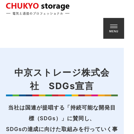
Warning
: Undefined variable $bh1 in
/home/sistereight/chu-
str.com/public_html/wp-content/themes/chustr/header.php
on line
234
中京ストレージ株式会
社 SDGs宣言
当社は国連が提唱する「持続可能な開発目
標（SDGs）」に賛同し、
SDGsの達成に向けた取組みを行っていく事