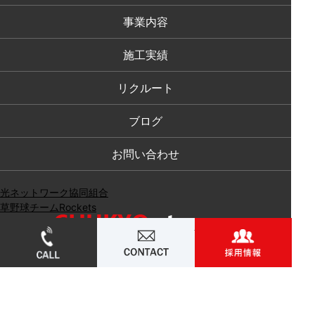
事業内容
施工実績
リクルート
ブログ
お問い合わせ
光ネットワーク協同組合
草野球チームRockets
052-715-4506
お問い合わせ
採用
【本社】〒463-0052 愛知県名古屋市守山区小幡宮ノ腰
５－３５
TEL：052-715-4506
FAX：052-715-4507