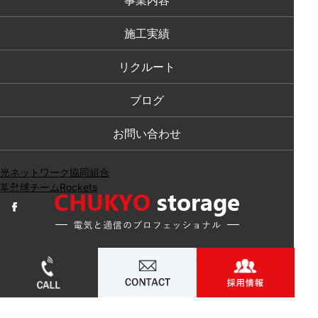
事業内容
施工実績
リクルート
ブログ
お問い合わせ
光ネットワーク協同組合
草野球チームRockets
【本社】〒463-0052 愛知県名古屋市守山区小幡宮ノ腰
052-715-4506
お問い合わせ
採用
５－３５
TEL：052-715-4506
FAX：052-715-4507
【藪田倉庫】〒463-0026 愛知県名古屋市守山区藪田町