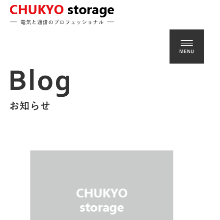
Warning
: Undefined variable $bh1 in
/home/sistereight/chu-
str.com/public_html/wp-content/themes/chustr/header.php
on line
234