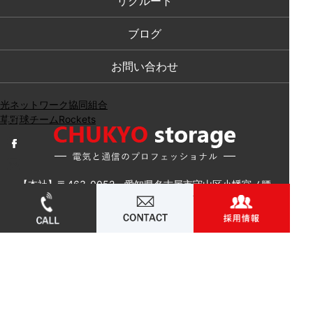
リクルート
ブログ
お問い合わせ
光ネットワーク協同組合
草野球チームRockets
【本社】〒463-0052 愛知県名古屋市守山区小幡宮ノ腰
052-715-4506
お問い合わせ
採用
５－３５
TEL：052-715-4506
FAX：052-715-4507
【藪田倉庫】〒463-0026 愛知県名古屋市守山区藪田町
５１２
TEL：052-737-8090
FAX：052-737-8091
© 中京ストレージ. ALL RIGHTS RESERVED.