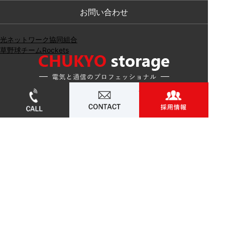
ご質問に対する回答として、電子メールや資料の
お問い合わせ
ご送付に利用いたします。
光ネットワーク協同組合
草野球チームRockets
4. 個人情報の第三者への開示・提供の禁止
当社は、お客さまよりお預かりした個人情報を適
切に管理し、次のいずれかに該当する場合を除
052-715-4506
お問い合わせ
採用
き、個人情報を第三者に開示いたしません。
【本社】〒463-0052 愛知県名古屋市守山区小幡宮ノ腰
・お客さまの同意がある場合
５－３５
TEL：052-715-4506
FAX：052-715-4507
・お客さまが希望されるサービスを行なうために
当社が業務を委託する業者に対して開示する場合
【藪田倉庫】〒463-0026 愛知県名古屋市守山区藪田町
・法令に基づき開示することが必要である場合
５１２
TEL：052-737-8090
FAX：052-737-8091
5. 個人情報の安全対策
© 中京ストレージ. ALL RIGHTS RESERVED.
当社は、個人情報の正確性及び安全性確保のため
に、セキュリティに万全の対策を講じています。