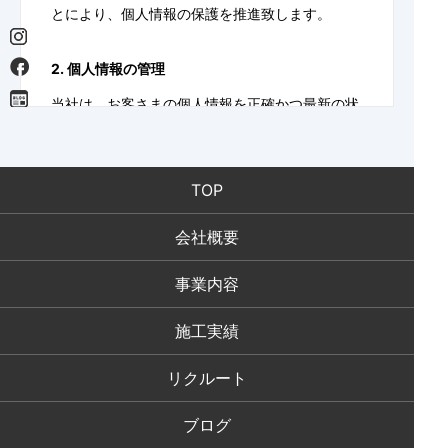
とにより、個人情報の保護を推進致します。
2. 個人情報の管理
当社は、お客さまの個人情報を正確かつ最新の状
態に保ち、個人情報への不正アクセス・紛失・破
損・改ざん・漏洩などを防止するため、セキュリ
ティシステムの維持・管理体制の整備・社員教育
TOP
の徹底等の必要な措置を講じ、安全対策を実施し
個人情報の厳重な管理を行ないます。
会社概要
事業内容
3. 個人情報の利用目的
本ウェブサイトでは、お客様からのお問い合わせ
施工実績
時に、お名前、e-mailアドレス、電話番号等の個
人情報をご登録いただく場合がございますが、こ
リクルート
れらの個人情報はご提供いただく際の目的以外で
は利用いたしません。お客さまからお預かりした
ブログ
個人情報は、当社からのご連絡や業務のご案内や